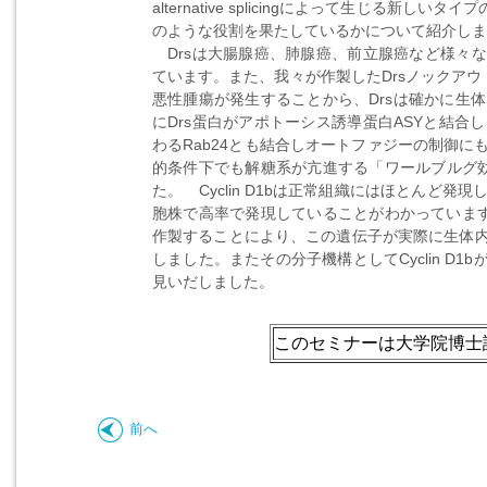
alternative splicingによって生じる新し
のような役割を果たしているかについて紹介しま
Drsは大腸腺癌、肺腺癌、前立腺癌など様々な
ています。また、我々が作製したDrsノックア
悪性腫瘍が発生することから、Drsは確かに生
にDrs蛋白がアポトーシス誘導蛋白ASYと結
わるRab24とも結合しオートファジーの制御
的条件下でも解糖系が亢進する「ワールブルグ効
た。 Cyclin D1bは正常組織にはほとん
胞株で高率で発現していることがわかっています。
作製することにより、この遺伝子が実際に生体
しました。またその分子機構としてCyclin D1
見いだしました。
このセミナーは大学院博士
前へ