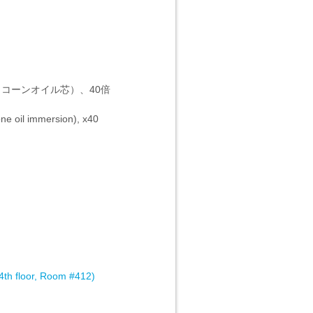
リコーンオイル芯）、40倍
one oil immersion), x40
4th floor, Room #412)