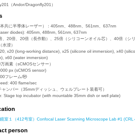
y201（Andor/Dragonfly201）
s
共に半導体レーザー）：405nm、488nm、561nm、637nm
 laser diodes): 405nm, 488nm, 561nm, 637nm
倍、20倍、20倍（長作動）、25倍（シリコーンオイル芯）、40倍（シ
（水浸）
20, x20 (long-working distance), x25 (silicone oil immersion), x40 (silic
), x60 (water immersion)
0万画素（sCMOSセンサー）
0000 px (sCMOS sensor)
00フレーム/秒
eed: 400 flame/sec
チャンバー（35mmディッシュ、ウェルプレート装着可）
: Stage top incubator (with mountable 35mm dish or well plate)
tion
鏡室１（412号室）
Confocal Laser Scanning Microscope Lab #1 (CRL 
t person