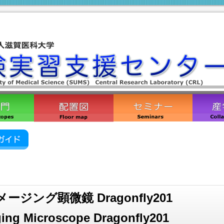
ジング顕微鏡 Dragonfly201
ging Microscope Dragonfly201