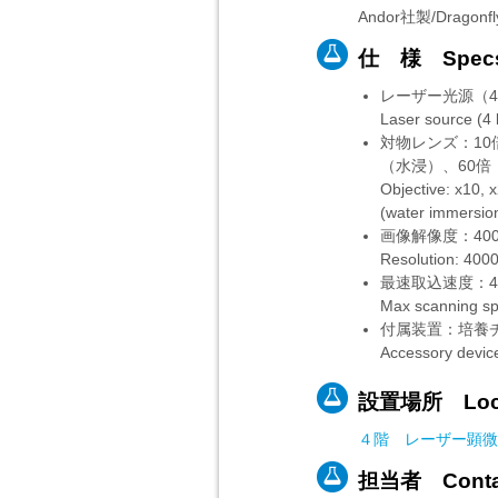
Andor社製/Dragonfl
仕 様 Spec
レーザー光源（4本
Laser source (4
対物レンズ：10
（水浸）、60倍
Objective: x10, x
(water immersion
画像解像度：40
Resolution: 400
最速取込速度：4
Max scanning sp
付属装置：培養
Accessory device
設置場所 Loca
４階 レーザー顕微
担当者 Contac