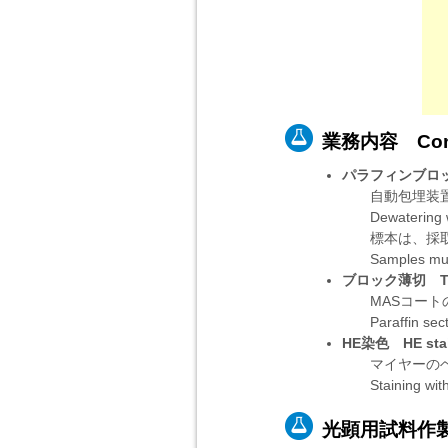
業務内容 Cont
パラフィンブロック作製
自動包埋装置、
Dewatering with
標本は、採取
Samples must be
ブロック薄切 Thin
MASコートの
Paraffin sectio
HE染色 HE stai
マイヤーのヘマ
Staining with M
光顕用試料作製の受