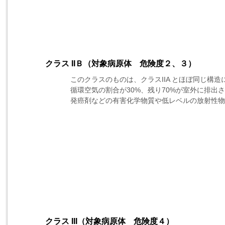
クラス IIＢ（対象病原体 危険度２、３）
このクラスのものは、クラスIIA とほぼ同じ構
循環空気の割合が30%、残り70%が室外に排出
発癌剤などの有害化学物質や低レベルの放射性物
クラス III（対象病原体 危険度４）