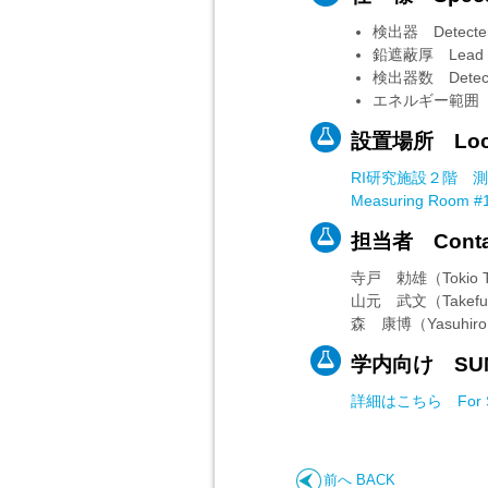
検出器 Detecter：
鉛遮蔽厚 Lead shi
検出器数 Detec
エネルギー範囲 Ene
設置場所 Loca
RI研究施設２階 測
Measuring Room #1 
担当者 Contac
寺戸 勅雄（Tokio T
山元 武文（Takefum
森 康博（Yasuhiro 
学内向け SUMS
詳細はこちら For SU
前へ BACK