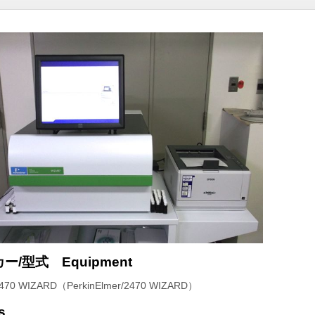
/型式 Equipment
 WIZARD（PerkinElmer/2470 WIZARD）
s