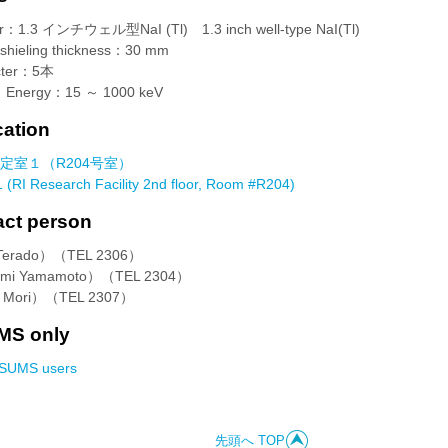
1.3 インチウェル型NaI (Tl) 1.3 inch well-type NaI(Tl)
eling thickness：30 mm
ter：5本
rgy：15 ～ 1000 keV
tion
定室１（R204号室）
(RI Research Facility 2nd floor, Room #R204)
t person
erado）（TEL 2306）
i Yamamoto）（TEL 2304）
Mori）（TEL 2307）
 only
MS users
先頭へ TOP