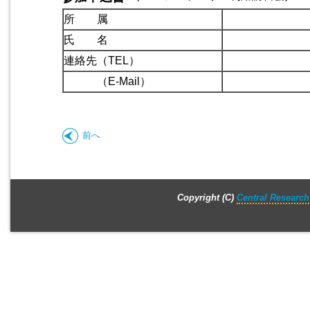
所 属
氏 名
連絡先（TEL）
（E-Mail）
前へ
Copyright (C)
Central Research