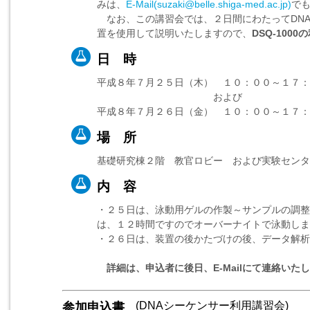
みは、
E-Mail(suzaki@belle.shiga-med.ac.jp)
で
なお、この講習会では、２日間にわたってDNAシ
置を使用して説明いたしますので、
DSQ-10
日 時
平成８年７月２５日（木） １０：００～１７：
および
平成８年７月２６日（金） １０：００～１７：
場 所
基礎研究棟２階 教官ロビー および実験センタ
内 容
・２５日は、泳動用ゲルの作製～サンプルの調整
は、１２時間ですのでオーバーナイトで泳動しま
・２６日は、装置の後かたづけの後、データ解析
詳細は、申込者に後日、E-Mailにて連絡いた
(DNAシーケンサー利用講習会)
参加申込書