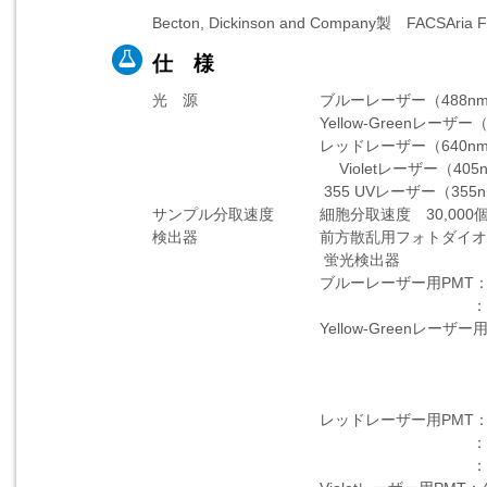
Becton, Dickinson and Company製 FACSAria 
仕 様
光 源 ブルーレーザー（488nm 5
Yellow-Greenレーザー（561
レッドレーザー（640nm 10
Violetレーザー（405nm 
355 UVレーザー（355nm 
サンプル分取速度 細胞分取速度 30,000
検出器 前方散乱用フォトダイオー
蛍光検出器
ブルーレーザー用PMT：530±
：695±20n
Yellow-Greenレーザー用PMT：
：610±10
：670±7n
：780±30
レッドレーザー用PMT：670±
：730±22.5n
：780±30n