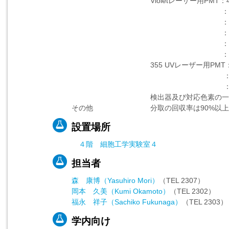
Violetレーザー用PMT：450±
：525±25n
：610±10n
：660±10n
：710±25n
：780±30n
355 UVレーザー用PMT：450
：525±25n
：670nm以
検出器及び対応色素の一覧
その他 分取の回収率は90%以上、
設置場所
４階 細胞工学実験室４
担当者
森 康博（Yasuhiro Mori）
（TEL 2307）
岡本 久美（Kumi Okamoto）
（TEL 2302）
福永 祥子（Sachiko Fukunaga）
（TEL 2303）
学内向け