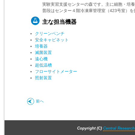
実験実習支援センターの森です。主に細胞・培養
普段はセンター４階冷凍庫管理室（423号室）
主な担当機器
クリーンベンチ
安全キャビネット
培養器
滅菌装置
遠心機
超低温槽
フローサイトメーター
照射装置
前へ
Copyright (C)
Central Research