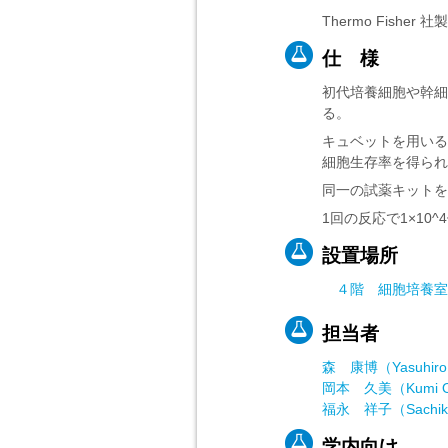
Thermo Fisher 社
仕 様
初代培養細胞や幹細
る。
キュベットを用いる
細胞生存率を得られ
同一の試薬キットを
1回の反応で1×10
設置場所
４階 細胞培養室
担当者
森 康博（Yasuhiro 
岡本 久美（Kumi O
福永 祥子（Sachiko
学内向け