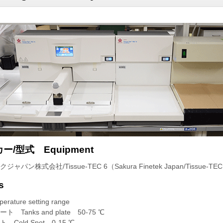
/型式 Equipment
ン株式会社/Tissue-TEC 6（Sakura Finetek Japan/Tissue-TEC
s
ure setting range
nks and plate 50-75 ℃
ld Spot 0-15 ℃