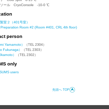
CryoConsole -10-0 ℃
tion
製室２（401号室）
Preparation Room #2 (Room #401, CRL 4th floor)
t person
i Yamamoto）
（TEL 2304）
 Fukunaga）
（TEL 2303）
kamoto）
（TEL 2302）
 only
MS users
先頭へ TOP