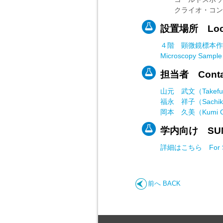
クライオ・コンソール 
設置場所 Loca
４階 顕微鏡標本作
Microscopy Sample 
担当者 Contac
山元 武文（Takefum
福永 祥子（Sachiko
岡本 久美（Kumi O
学内向け SUMS
詳細はこちら For SU
前へ BACK