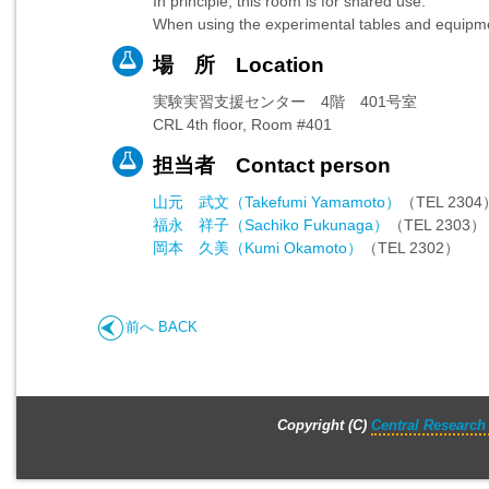
In principle, this room is for shared use.
When using the experimental tables and equipmen
場 所 Location
実験実習支援センター 4階 401号室
CRL 4th floor, Room #401
担当者 Contact person
山元 武文（Takefumi Yamamoto）
（TEL 2304
福永 祥子（Sachiko Fukunaga）
（TEL 2303）
岡本 久美（Kumi Okamoto）
（TEL 2302）
前へ BACK
Copyright (C)
Central Research