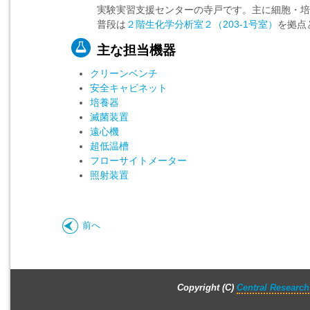
実験実習支援センターの寺戸です。主に細胞・培
普段は
２階生化学分析室２（203-1号室）
を拠点
主な担当機器
クリーンベンチ
安全キャビネット
培養器
滅菌装置
遠心機
超低温槽
フローサイトメーター
照射装置
前へ
Copyright (C)
Central Research