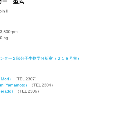
カー 型式
n II
500rpm
 ×g
ンター２階分子生物学分析室（２１８号室）
Mori）
（TEL 2307）
i Yamamoto）
（TEL 2304）
erado）
（TEL 2306）