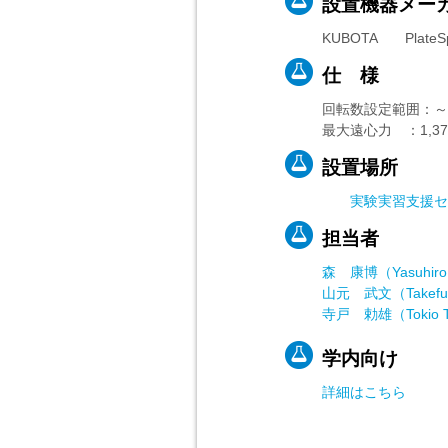
設置機器メー
KUBOTA PlateSpi
仕 様
回転数設定範囲：～3,
最大遠心力 ：1,370
設置場所
実験実習支援セ
担当者
森 康博（Yasuhiro 
山元 武文（Takefum
寺戸 勅雄（Tokio T
学内向け
詳細はこちら