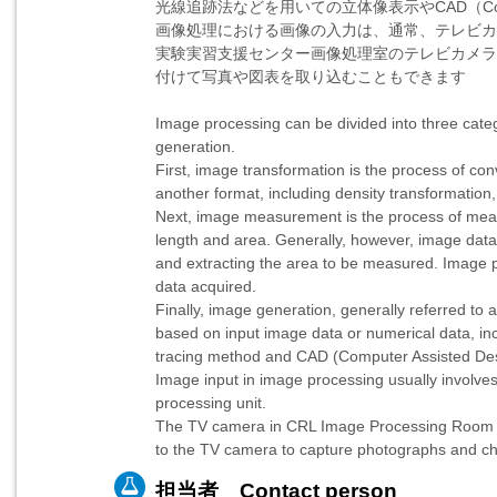
光線追跡法などを用いての立体像表示やCAD（Comput
画像処理における画像の入力は、通常、テレビカ
実験実習支援センター画像処理室のテレビカメラ
付けて写真や図表を取り込むこともできます
Image processing can be divided into three cat
generation.
First, image transformation is the process of co
another format, including density transformation,
Next, image measurement is the process of meas
length and area. Generally, however, image data
and extracting the area to be measured. Image 
data acquired.
Finally, image generation, generally referred to
based on input image data or numerical data, i
tracing method and CAD (Computer Assisted Des
Image input in image processing usually involves
processing unit.
The TV camera in CRL Image Processing Room is
to the TV camera to capture photographs and ch
担当者 Contact person