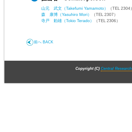
山元 武文（Takefumi Yamamoto）
（TEL 2304
森 康博（Yasuhiro Mori）
（TEL 2307）
寺戸 勅雄（Tokio Terado）
（TEL 2306）
前へ BACK
Copyright (C)
Central Research