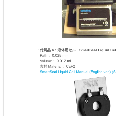
・付属品 4：液体用セル SmartSeal Liquid Cel
Path： 0.025 mm
Volume： 0.012 ml
素材 Material： CaF2
SmartSeal Liquid Cell Manual (English ver.) (