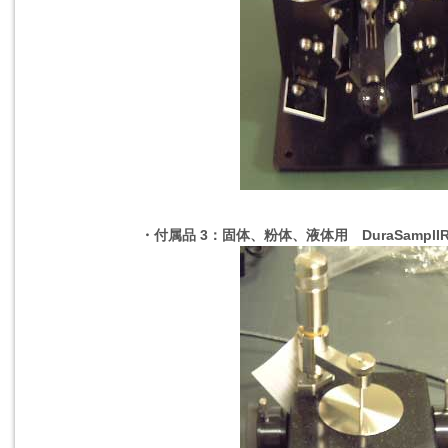
・付属品 3：固体、粉体、液体用 DuraSamplI