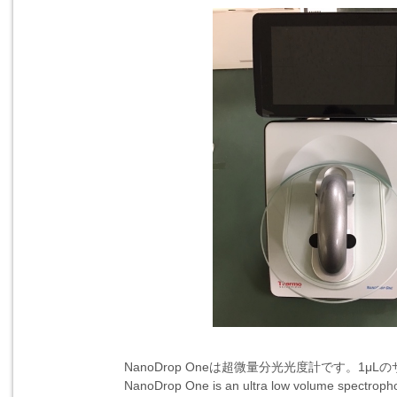
NanoDrop Oneは超微量分光光度計です。1
NanoDrop One is an ultra low volume spectropho