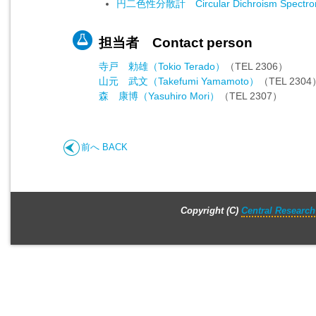
円二色性分散計 Circular Dichroism Spec
担当者 Contact person
寺戸 勅雄（Tokio Terado）
（TEL 2306）
山元 武文（Takefumi Yamamoto）
（TEL 2304
森 康博（Yasuhiro Mori）
（TEL 2307）
前へ BACK
Copyright (C)
Central Research